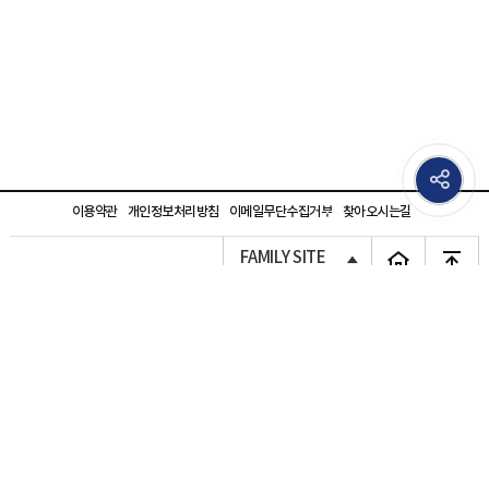
이용약관
개인정보처리방침
이메일무단수집거부
찾아오시는길
FAMILY SITE
유디스터디
대표. 김종명
주소. 서울시 서초구 바우뫼로 204 , 6층 (신성빌딩)
통신판매등록번호. 2025-서울서초-0226호
사업자등록번호. 374-85-02788
전화번호. 02-552-6240
팩스. 02-552-6344
이메일. edu1@udhr.co.kr
개인정보관리책임자. 이화열
COPYRIGHT(C) 2020 유디스터디 ALL RIGHTTS RESERVED.